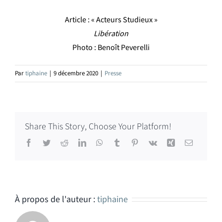
Article : « Acteurs Studieux »
Libération
Photo : Benoît Peverelli
Par
tiphaine
|
9 décembre 2020
|
Presse
Share This Story, Choose Your Platform!
Facebook
Twitter
Reddit
LinkedIn
WhatsApp
Tumblr
Pinterest
Vk
Xing
Email
À propos de l'auteur :
tiphaine