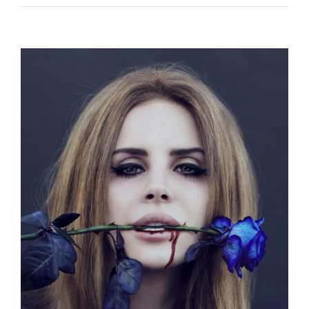
Voir
l'image
agrandie