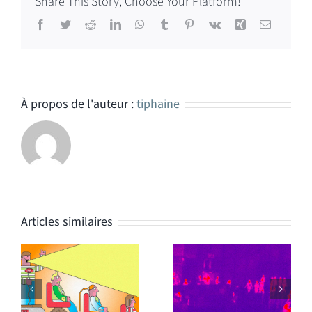
Share This Story, Choose Your Platform!
Facebook
Twitter
Reddit
LinkedIn
WhatsApp
Tumblr
Pinterest
Vk
Xing
Email
À propos de l'auteur :
tiphaine
Articles similaires
Interview Esther
Article dalida
Duflo pour