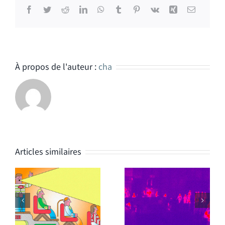
Facebook
Twitter
Reddit
LinkedIn
WhatsApp
Tumblr
Pinterest
Vk
Xing
Email
À propos de l'auteur :
cha
Articles similaires
Interview Esther
Article dalida
Duflo pour
Marie Claire
Libération