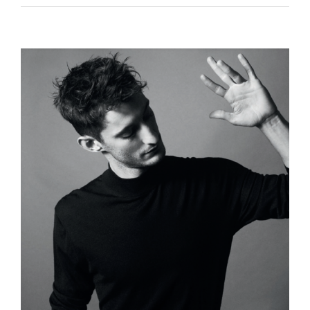
Voir
l'image
agrandie