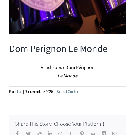
Dom Perignon Le Monde
Article pour Dom Pérignon
Le Monde
Par
cha
|
7 novembre 2020
|
Brand Content
Share This Story, Choose Your Platform!
Facebook
Twitter
Reddit
LinkedIn
WhatsApp
Tumblr
Pinterest
Vk
Xing
Email