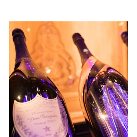
Voir
l'image
agrandie