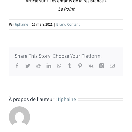
Article sur « Les enfants de la résistance »
Le Point
Par
tiphaine
|
16 mars 2021
|
Brand Content
Share This Story, Choose Your Platform!
Facebook
Twitter
Reddit
LinkedIn
WhatsApp
Tumblr
Pinterest
Vk
Xing
Email
À propos de l'auteur :
tiphaine