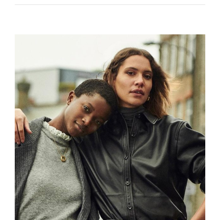
Voir
l'image
agrandie