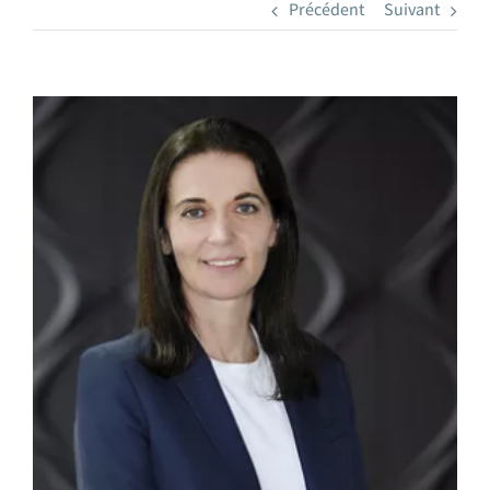
Précédent
Suivant
Voir
l'image
agrandie