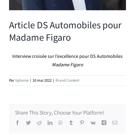
Article DS Automobiles pour
Madame Figaro
Interview croisée sur l’excellence pour DS Automobiles
Madame Figaro
Par
tiphaine
|
10 mai 2022
|
Brand Content
Share This Story, Choose Your Platform!
Facebook
Twitter
Reddit
LinkedIn
WhatsApp
Tumblr
Pinterest
Vk
Xing
Email