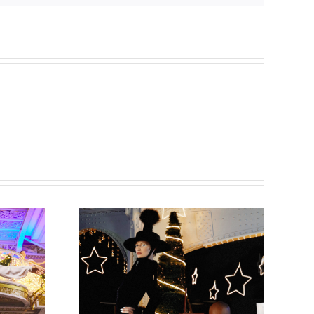
ne de Noël
aine