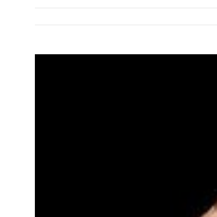
Voir
l'image
agrandie