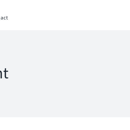
act
nt