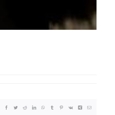
Facebook
Twitter
Reddit
LinkedIn
WhatsApp
Tumblr
Pinterest
Vk
Xing
Email