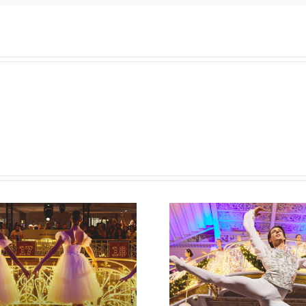
Article lancement campagne
Article campag
de Noël 2022 La Samaritaine
Samarit