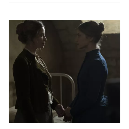
Voir
l'image
agrandie